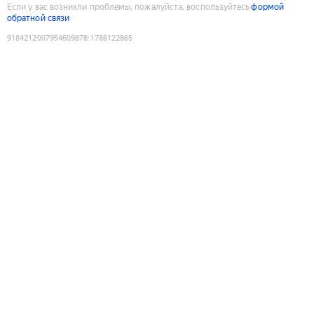
Если у вас возникли проблемы, пожалуйста, воспользуйтесь
формой
обратной связи
9184212007954609878
:
1786122865