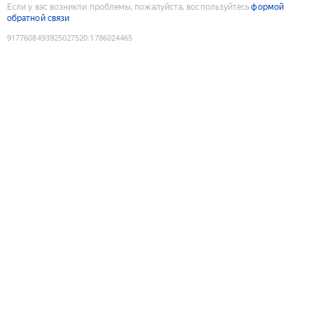
Если у вас возникли проблемы, пожалуйста, воспользуйтесь
формой
обратной связи
9177608493925027520
:
1786024465