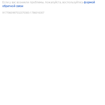
Если у вас возникли проблемы, пожалуйста, воспользуйтесь
формой
обратной связи
9177060997532370383
:
1786016307