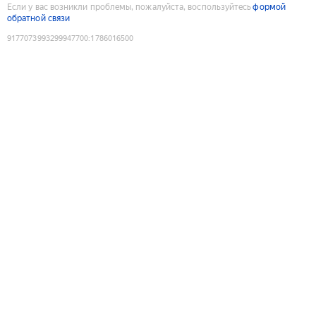
Если у вас возникли проблемы, пожалуйста, воспользуйтесь
формой
обратной связи
9177073993299947700
:
1786016500