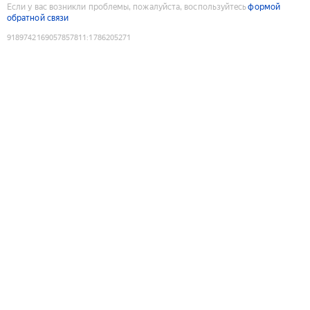
Если у вас возникли проблемы, пожалуйста, воспользуйтесь
формой
обратной связи
9189742169057857811
:
1786205271