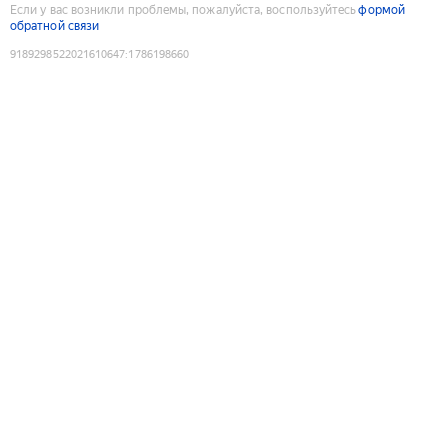
Если у вас возникли проблемы, пожалуйста, воспользуйтесь
формой
обратной связи
9189298522021610647
:
1786198660