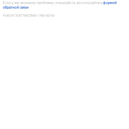
Если у вас возникли проблемы, пожалуйста, воспользуйтесь
формой
обратной связи
9185747318775657808
:
1786145743