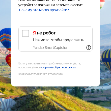
Нам очень жаль, но запросы с вашего
устройства похожи на автоматические.
Почему это могло произойти?
Я не робот
Нажмите, чтобы продолжить
Yandex SmartCaptcha
Если у вас возникли проблемы, пожалуйста,
воспользуйтесь
формой обратной связи
9189986963736950297
:
1786208918