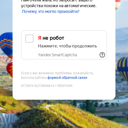
Нам очень жаль, но запросы с вашего
устройства похожи на автоматические.
Почему это могло произойти?
Я не робот
Нажмите, чтобы продолжить
Yandex SmartCaptcha
Если у вас возникли проблемы, пожалуйста,
воспользуйтесь
формой обратной связи
9173974162728556614
:
1785970309