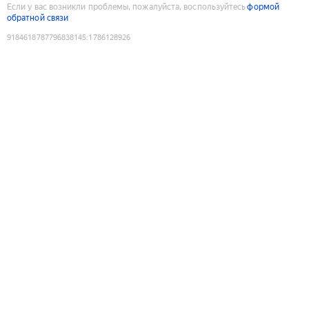
Если у вас возникли проблемы, пожалуйста, воспользуйтесь
формой
обратной связи
9184618787796838145
:
1786128926