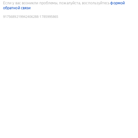
Если у вас возникли проблемы, пожалуйста, воспользуйтесь
формой
обратной связи
9175689219942406288
:
1785995865