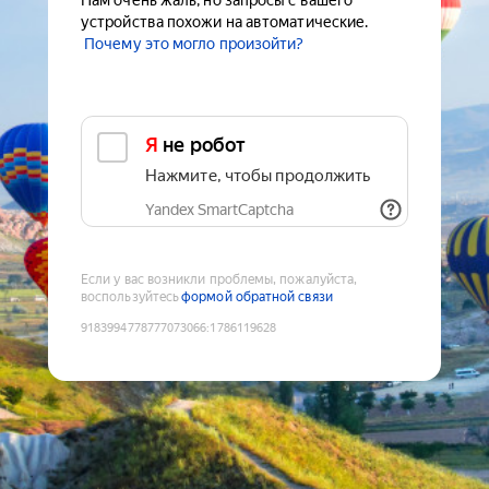
Нам очень жаль, но запросы с вашего
устройства похожи на автоматические.
Почему это могло произойти?
Я не робот
Нажмите, чтобы продолжить
Yandex SmartCaptcha
Если у вас возникли проблемы, пожалуйста,
воспользуйтесь
формой обратной связи
9183994778777073066
:
1786119628