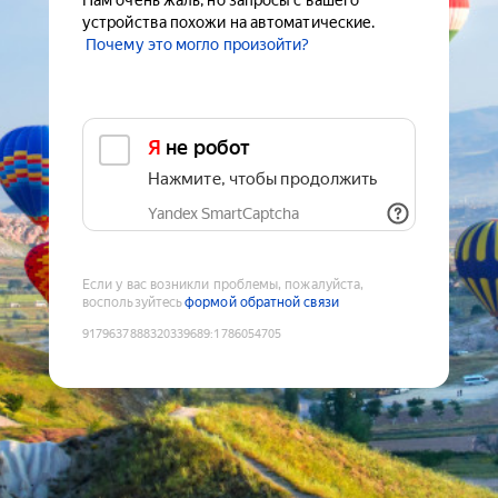
Нам очень жаль, но запросы с вашего
устройства похожи на автоматические.
Почему это могло произойти?
Я не робот
Нажмите, чтобы продолжить
Yandex SmartCaptcha
Если у вас возникли проблемы, пожалуйста,
воспользуйтесь
формой обратной связи
9179637888320339689
:
1786054705