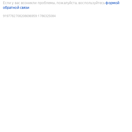
Если у вас возникли проблемы, пожалуйста, воспользуйтесь
формой
обратной связи
9197782708208696959
:
1786325084