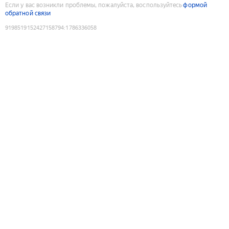
Если у вас возникли проблемы, пожалуйста, воспользуйтесь
формой
обратной связи
9198519152427158794
:
1786336058