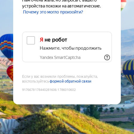
Нам очень жаль, но запросы с вашего
устройства похожи на автоматические.
Почему это могло произойти?
Я не робот
Нажмите, чтобы продолжить
Yandex SmartCaptcha
Если у вас возникли проблемы, пожалуйста,
воспользуйтесь
формой обратной связи
9176678178440281606
:
1786010602