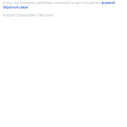
Если у вас возникли проблемы, пожалуйста, воспользуйтесь
формой
обратной связи
9185295125893503946
:
1786139005