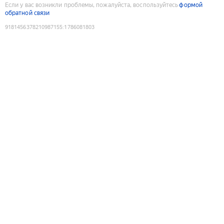
Если у вас возникли проблемы, пожалуйста, воспользуйтесь
формой
обратной связи
9181456378210987155
:
1786081803