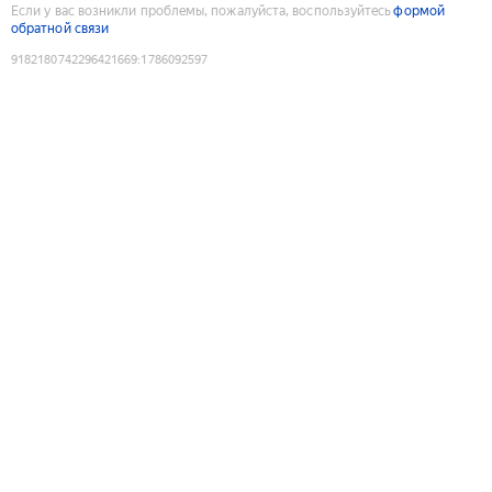
Если у вас возникли проблемы, пожалуйста, воспользуйтесь
формой
обратной связи
9182180742296421669
:
1786092597