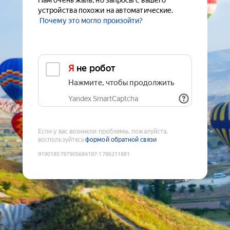
Нам очень жаль, но запросы с вашего
устройства похожи на автоматические.
Почему это могло произойти?
Я не робот
Нажмите, чтобы продолжить
Yandex SmartCaptcha
Если у вас возникли проблемы, пожалуйста,
воспользуйтесь
формой обратной связи
9190185797905684197
:
1786211881