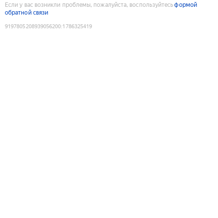
Если у вас возникли проблемы, пожалуйста, воспользуйтесь
формой
обратной связи
9197805208939056200
:
1786325419