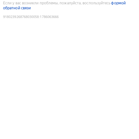
Если у вас возникли проблемы, пожалуйста, воспользуйтесь
формой
обратной связи
9180239268768030058
:
1786063666