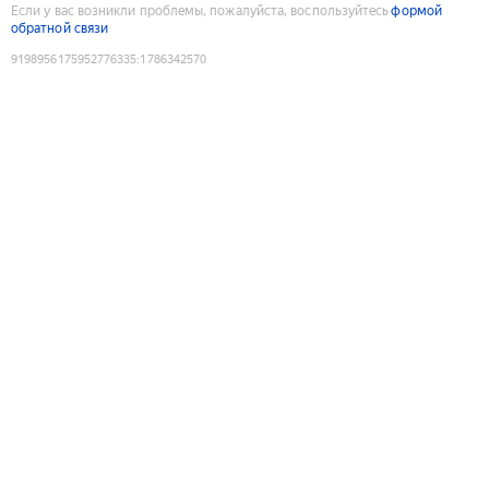
Если у вас возникли проблемы, пожалуйста, воспользуйтесь
формой
обратной связи
9198956175952776335
:
1786342570