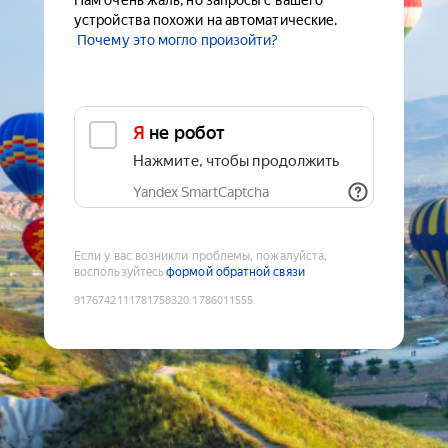
Нам очень жаль, но запросы с вашего
устройства похожи на автоматические.
Почему это могло произойти?
Я не робот
Нажмите, чтобы продолжить
Yandex SmartCaptcha
Если у вас возникли проблемы, пожалуйста,
воспользуйтесь
формой обратной связи
9176742111781758320
:
1786011555