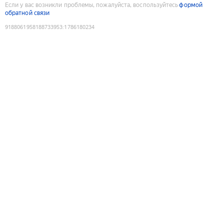
Если у вас возникли проблемы, пожалуйста, воспользуйтесь
формой
обратной связи
9188061958188733953
:
1786180234