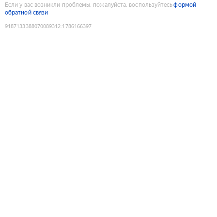
Если у вас возникли проблемы, пожалуйста, воспользуйтесь
формой
обратной связи
9187133388070089312
:
1786166397