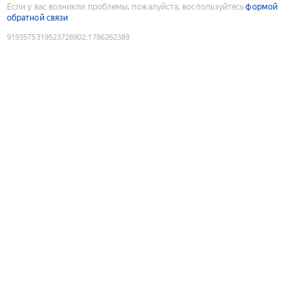
Если у вас возникли проблемы, пожалуйста, воспользуйтесь
формой
обратной связи
9193575319523728902
:
1786262389