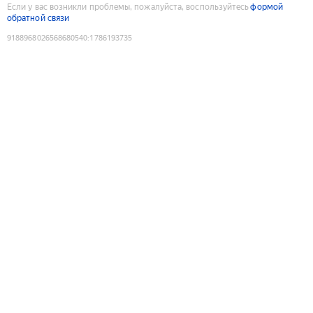
Если у вас возникли проблемы, пожалуйста, воспользуйтесь
формой
обратной связи
9188968026568680540
:
1786193735