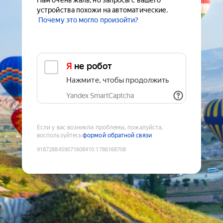
Нам очень жаль, но запросы с вашего
устройства похожи на автоматические.
Почему это могло произойти?
Я не робот
Нажмите, чтобы продолжить
Yandex SmartCaptcha
Если у вас возникли проблемы, пожалуйста,
воспользуйтесь
формой обратной связи
9187288459071608410
:
1786168708