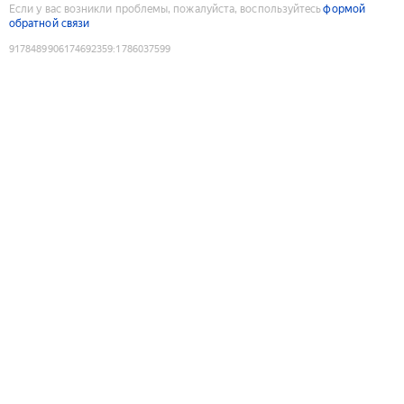
Если у вас возникли проблемы, пожалуйста, воспользуйтесь
формой
обратной связи
9178489906174692359
:
1786037599