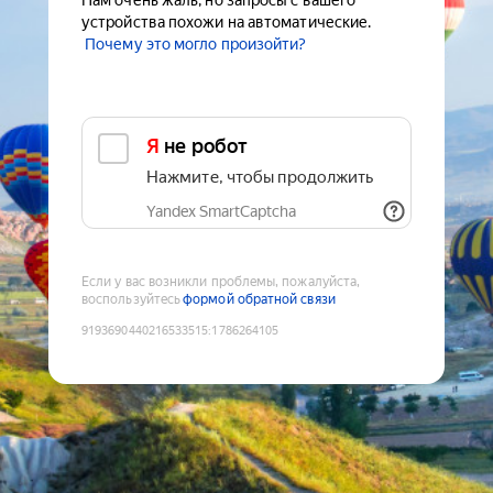
Нам очень жаль, но запросы с вашего
устройства похожи на автоматические.
Почему это могло произойти?
Я не робот
Нажмите, чтобы продолжить
Yandex SmartCaptcha
Если у вас возникли проблемы, пожалуйста,
воспользуйтесь
формой обратной связи
9193690440216533515
:
1786264105