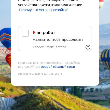
Нам очень жаль, но запросы с вашего
устройства похожи на автоматические.
Почему это могло произойти?
Я не робот
Нажмите, чтобы продолжить
Yandex SmartCaptcha
Если у вас возникли проблемы, пожалуйста,
воспользуйтесь
формой обратной связи
9184369459712667382
:
1786125211