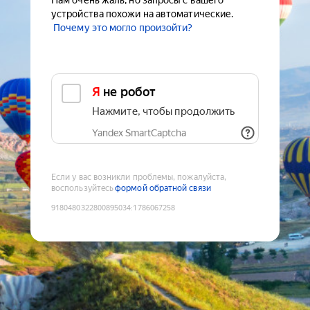
Нам очень жаль, но запросы с вашего
устройства похожи на автоматические.
Почему это могло произойти?
Я не робот
Нажмите, чтобы продолжить
Yandex SmartCaptcha
Если у вас возникли проблемы, пожалуйста,
воспользуйтесь
формой обратной связи
9180480322800895034
:
1786067258