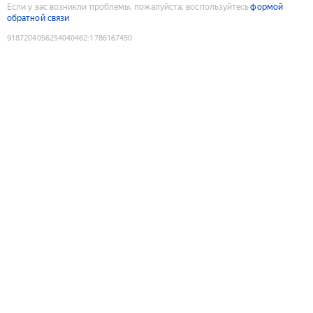
Если у вас возникли проблемы, пожалуйста, воспользуйтесь
формой
обратной связи
9187204056254040462
:
1786167450