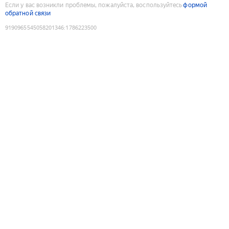
Если у вас возникли проблемы, пожалуйста, воспользуйтесь
формой
обратной связи
9190965545058201346
:
1786223500