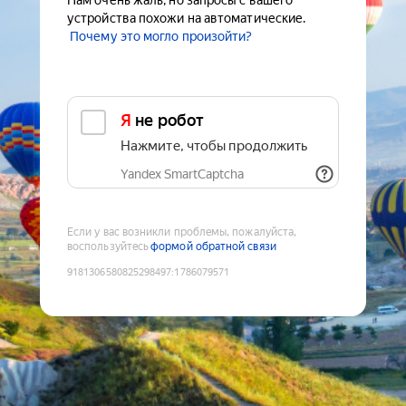
Нам очень жаль, но запросы с вашего
устройства похожи на автоматические.
Почему это могло произойти?
Я не робот
Нажмите, чтобы продолжить
Yandex SmartCaptcha
Если у вас возникли проблемы, пожалуйста,
воспользуйтесь
формой обратной связи
9181306580825298497
:
1786079571