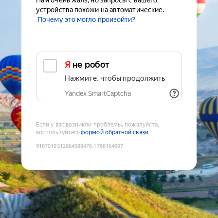
Нам очень жаль, но запросы с вашего
устройства похожи на автоматические.
Почему это могло произойти?
Я не робот
Нажмите, чтобы продолжить
Yandex SmartCaptcha
Если у вас возникли проблемы, пожалуйста,
воспользуйтесь
формой обратной связи
9187019312664988476
:
1786164697