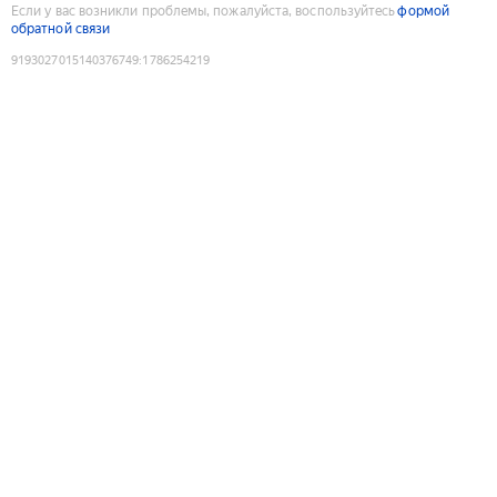
Если у вас возникли проблемы, пожалуйста, воспользуйтесь
формой
обратной связи
9193027015140376749
:
1786254219