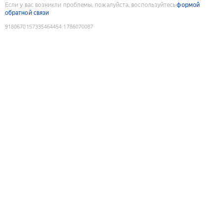
Если у вас возникли проблемы, пожалуйста, воспользуйтесь
формой
обратной связи
9180670157335464454
:
1786070087