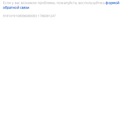
Если у вас возникли проблемы, пожалуйста, воспользуйтесь
формой
обратной связи
9181419108096080083
:
1786081247