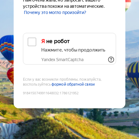
Нам очень жаль, но запросы с вашего
устройства похожи на автоматические.
Почему это могло произойти?
Я не робот
Нажмите, чтобы продолжить
Yandex SmartCaptcha
Если у вас возникли проблемы, пожалуйста,
воспользуйтесь
формой обратной связи
9184150749911648032
:
1786121952