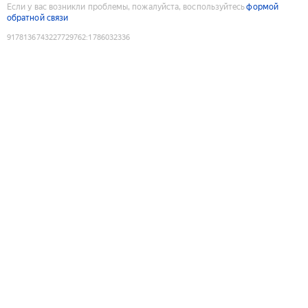
Если у вас возникли проблемы, пожалуйста, воспользуйтесь
формой
обратной связи
9178136743227729762
:
1786032336