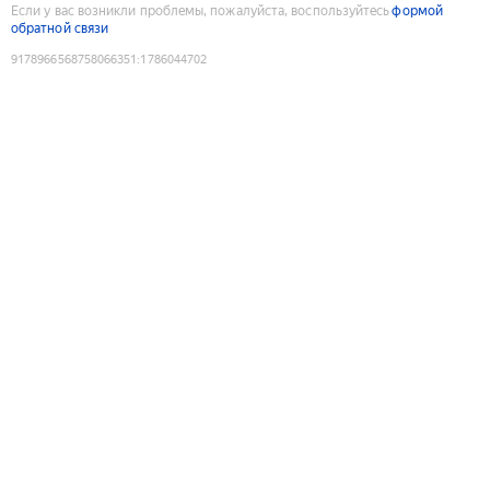
Если у вас возникли проблемы, пожалуйста, воспользуйтесь
формой
обратной связи
9178966568758066351
:
1786044702