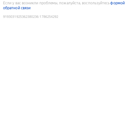
Если у вас возникли проблемы, пожалуйста, воспользуйтесь
формой
обратной связи
9193031925362380236
:
1786254292