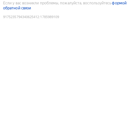
Если у вас возникли проблемы, пожалуйста, воспользуйтесь
формой
обратной связи
9175235794340625412
:
1785989109