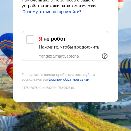
Нам очень жаль, но запросы с вашего
устройства похожи на автоматические.
Почему это могло произойти?
Я не робот
Нажмите, чтобы продолжить
Yandex SmartCaptcha
Если у вас возникли проблемы, пожалуйста,
воспользуйтесь
формой обратной связи
9175470754014168294
:
1785992610