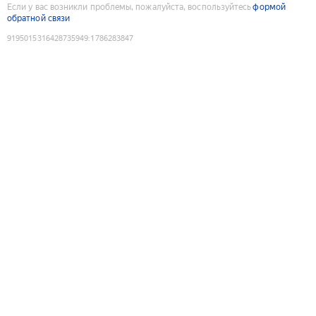
Если у вас возникли проблемы, пожалуйста, воспользуйтесь
формой
обратной связи
9195015316428735949
:
1786283847