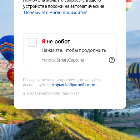
Нам очень жаль, но запросы с вашего
устройства похожи на автоматические.
Почему это могло произойти?
Я не робот
Нажмите, чтобы продолжить
Yandex SmartCaptcha
Если у вас возникли проблемы, пожалуйста,
воспользуйтесь
формой обратной связи
9189698310057929965
:
1786204617