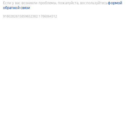
Если у вас возникли проблемы, пожалуйста, воспользуйтесь
формой
обратной связи
9180282615859652382
:
1786064312