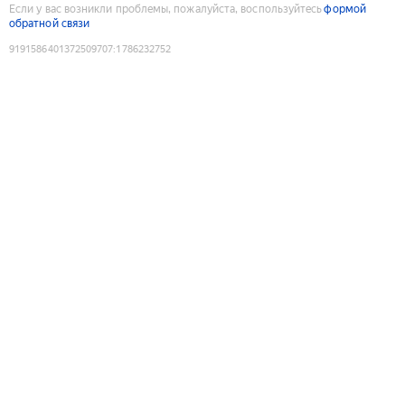
Если у вас возникли проблемы, пожалуйста, воспользуйтесь
формой
обратной связи
9191586401372509707
:
1786232752